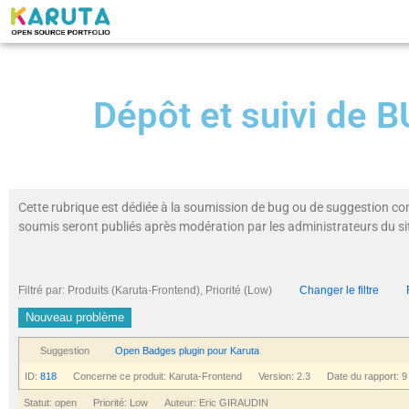
Dépôt et suivi de
Cette rubrique est dédiée à la soumission de bug ou de suggestion co
soumis seront publiés après modération par les administrateurs du si
Filtré par: Produits (Karuta-Frontend), Priorité (Low)
Changer le filtre
Nouveau problème
Suggestion
Open Badges plugin pour Karuta
ID:
818
Concerne ce produit: Karuta-Frontend Version: 2.3 Date du rapport: 9
Statut: open Priorité: Low Auteur: Eric GIRAUDIN