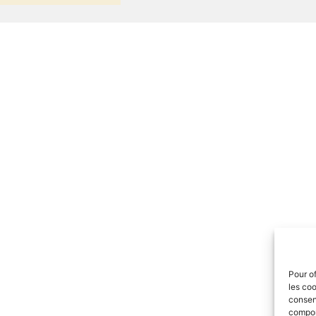
Pour of
les coo
consent
comport