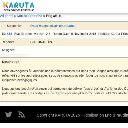
All Items
»
Karuta-Frontend
» Bug #818
Suggestion
Open Badges plugin pour Karuta
ID:
818
Status: open
Version: 2.3
Report Date: 9 November 2018
Product: Karuta-Fron
Reporter
Eric GIRAUDIN
Assignee
Description
Nous envisageons à Grenoble des expérimentations sur des Open Badges ainsi que la créa
réflexivité sur les apprentissages issus de situations académiques ou non, et qui ne sont 
maquettes pédagogiques.
Nous aurions besoin d\'un plugin qui permettent de délivrer (pas créer) et d\'afficher des
plateforme Karuta. Ces badges seraient créés par une plateforme certifiée IMS Global tel
Copyright KARUTA 2025 – Réalisation
Eric Giraudi