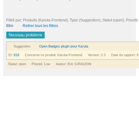
Filtré par: Produits (Karuta-Frontend), Type (Suggestion), Statut (open), Pri
filtre
Retirer tous les filtres
Nouveau problème
Suggestion
Open Badges plugin pour Karuta
ID:
818
Concerne ce produit: Karuta-Frontend Version: 2.3 Date du rapport: 9
Statut: open Priorité: Low Auteur: Eric GIRAUDIN