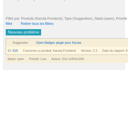
Filtré par: Produits (Karuta-Frontend), Type (Suggestion), Statut (open), Pri
filtre
Retirer tous les filtres
Nouveau problème
Suggestion
Open Badges plugin pour Karuta
ID:
818
Concerne ce produit: Karuta-Frontend Version: 2.3 Date du rapport: 9
Statut: open Priorité: Low Auteur: Eric GIRAUDIN