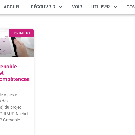
ACCUEIL
DÉCOUVRIR
VOIR
UTILISER
CO
PROJETS
renoble
et
 compétences
le Alpes «
n des
) du projet
c GIRAUDIN, chef
T2 Grenoble