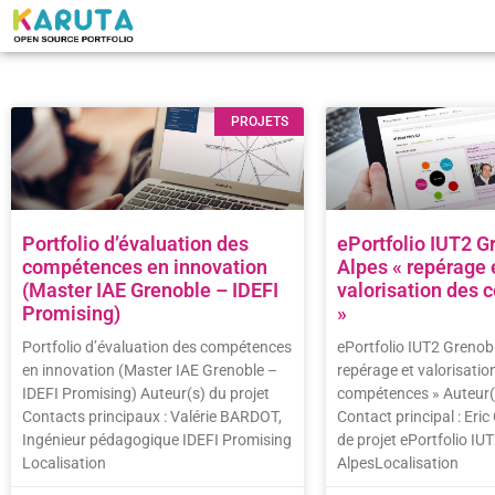
PROJETS
Portfolio d’évaluation des
ePortfolio IUT2 G
compétences en innovation
Alpes « repérage 
(Master IAE Grenoble – IDEFI
valorisation des
Promising)
»
Portfolio d’évaluation des compétences
ePortfolio IUT2 Grenob
en innovation (Master IAE Grenoble –
repérage et valorisatio
IDEFI Promising) Auteur(s) du projet
compétences » Auteur(s
Contacts principaux : Valérie BARDOT,
Contact principal : Eri
Ingénieur pédagogique IDEFI Promising
de projet ePortfolio IU
Localisation
AlpesLocalisation