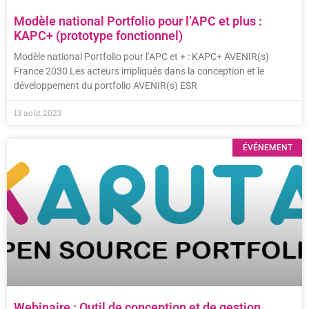
Modèle national Portfolio pour l’APC et plus :
KAPC+ (prototype fonctionnel)
Modèle national Portfolio pour l’APC et + : KAPC+ AVENIR(s)
France 2030 Les acteurs impliqués dans la conception et le
développement du portfolio AVENIR(s) ESR
13 août 2023
ÉVÉNEMENT
Webinaire : Outil de conception et de gestion