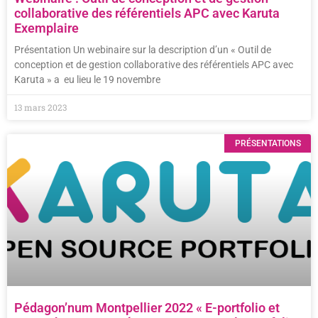
collaborative des référentiels APC avec Karuta
Exemplaire
Présentation Un webinaire sur la description d’un « Outil de
conception et de gestion collaborative des référentiels APC avec
Karuta » a eu lieu le 19 novembre
13 mars 2023
PRÉSENTATIONS
Pédagon’num Montpellier 2022 « E-portfolio et