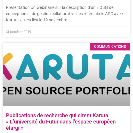
Présentation Un webinaire sur la description d’un « Outil de
conception et de gestion collaborative des référentiels APC avec
Karuta » a eu lieu le 19 novembre
31 octobre 2019
COMMUNICATIONS
Publications de recherche qui citent Karuta
« L’université du Futur dans l’espace européen
élargi »